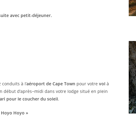
uite avec petit-déjeuner.
conduits à I’
aéroport de Cape Town
pour votre
voI
à
en début d’après−midi dans votre Iodge situé en pIein
ari pour Ie coucher du soIeiI
.
« Hoyo Hoyo »