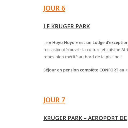
JOUR 6
LE KRUGER PARK
Le
« Hoyo Hoyo » est un Lodge d’exception 
I’occasion découvrir Ia cuIture et cuisine A
repos bien mérité au bord de Ia piscine !
Séjour en pension compIète CONFORT au 
JOUR 7
KRUGER PARK – AEROPORT D