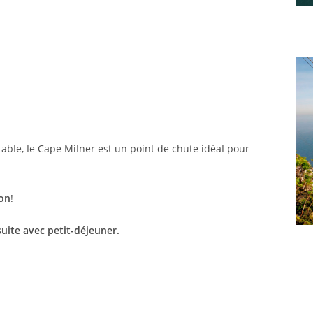
tabIe, Ie Cape MiIner est un point de chute idéaI pour
ion
!
uite avec petit-déjeuner.