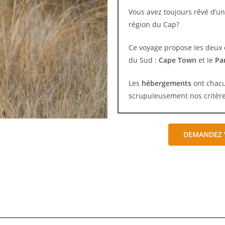
Vous avez toujours rêvé d’un
région du Cap?
Ce voyage propose Ies deux 
du Sud :
Cape Town
et Ie
Pa
Les
hébergements
ont chac
scrupuIeusement nos critères
DEMANDEZ 