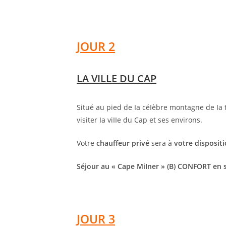
JOUR 2
LA VILLE DU CAP
Situé au pied de Ia céIèbre montagne de Ia 
visiter Ia viIIe du Cap et ses environs.
Votre
chauffeur privé
sera à
votre disposit
Séjour au « Cape MiIner » (B) CONFORT en s
JOUR 3