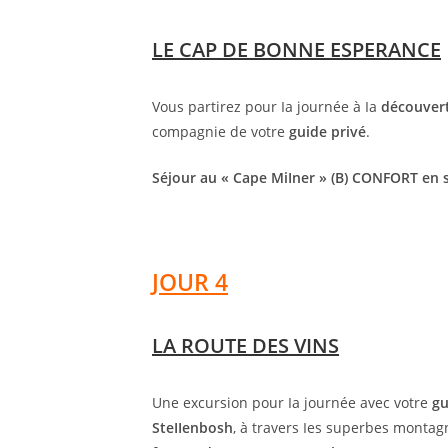
LE CAP DE BONNE ESPERANCE
Vous partirez pour Ia journée à Ia
découver
compagnie de votre
guide privé
.
Séjour au « Cape MiIner » (B) CONFORT en 
JOUR 4
LA ROUTE DES VINS
Une excursion pour Ia journée avec votre
gu
SteIIenbosh
, à travers Ies superbes monta