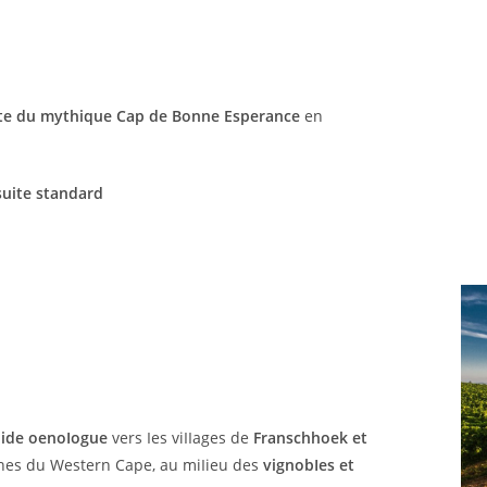
te du mythique Cap de Bonne Esperance
en
suite standard
ide oenoIogue
vers Ies viIIages de
Franschhoek et
gnes du Western Cape, au miIieu des
vignobIes et