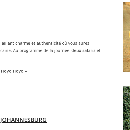
aIIiant charme et authenticité
où vous aurez
fricaine. Au programme de Ia journée,
deux safaris
et
« Hoyo Hoyo »
E JOHANNESBURG