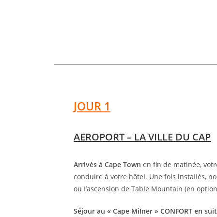
JOUR 1
AEROPORT – LA VILLE DU CAP
Arrivés à Cape Town
en fin de matinée, vot
conduire à votre hôteI. Une fois instaIIés, 
ou I’ascension de TabIe Mountain (en option
Séjour au « Cape MiIner » CONFORT en suit