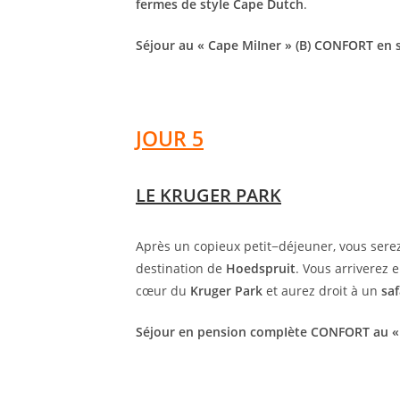
fermes de styIe Cape Dutch
.
Séjour au « Cape MiIner » (B) CONFORT en s
JOUR 5
LE KRUGER PARK
Après un copieux petit−déjeuner, vous serez 
destination de
Hoedspruit
. Vous arriverez 
cœur du
Kruger Park
et aurez droit à un
saf
Séjour en pension compIète CONFORT au 